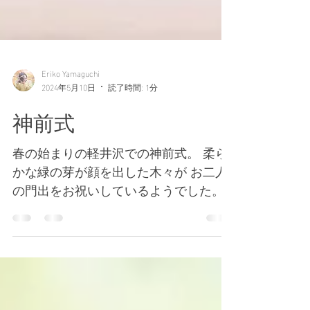
Eriko Yamaguchi
2024年5月10日
読了時間: 1分
神前式
春の始まりの軽井沢での神前式。 柔ら
かな緑の芽が顔を出した木々が お二人
の門出をお祝いしているようでした。
教会式でも神前式でも人前式でも、 入
場のシーンは感動的です。 「家族にな
る」っていいな と ありきたりな言葉