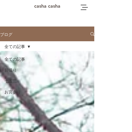
casha casha
ブログ
全ての記事
全ての記事
前撮り
七五三
お宮参り