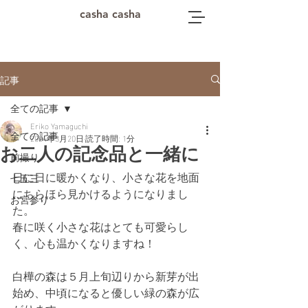
casha casha
記事
全ての記事
Eriko Yamaguchi
全ての記事
2024年3月20日
読了時間: 1分
お二人の記念品と一緒に
前撮り
日に日に暖かくなり、小さな花を地面
七五三
にちらほら見かけるようになりまし
お宮参り
た。
春に咲く小さな花はとても可愛らし
く、心も温かくなりますね！
白樺の森は５月上旬辺りから新芽が出
始め、中頃になると優しい緑の森が広